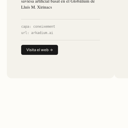
saviesa artificial basat en el Globàlium de
Lluís M. Xirinacs
capa: coneixement
url: arkadium.ai
Visita el web →