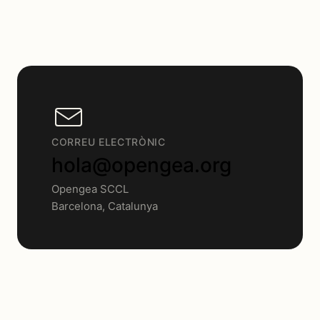
CORREU ELECTRÒNIC
hola@opengea.org
Opengea SCCL
Barcelona, Catalunya