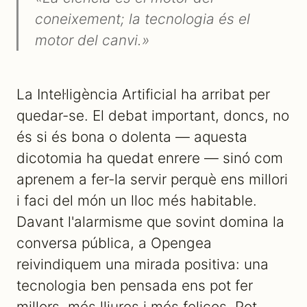
coneixement; la tecnologia és el
motor del canvi.»
La Intel·ligència Artificial ha arribat per
quedar-se. El debat important, doncs, no
és si és bona o dolenta — aquesta
dicotomia ha quedat enrere — sinó com
aprenem a fer-la servir perquè ens millori
i faci del món un lloc més habitable.
Davant l'alarmisme que sovint domina la
conversa pública, a Opengea
reivindiquem una mirada positiva: una
tecnologia ben pensada ens pot fer
millors, més lliures i més feliços. Pot